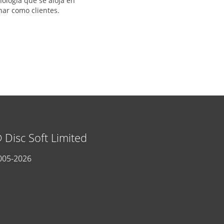
nología que se aloja en
nar como clientes.
 Disc Soft Limited
005-2026