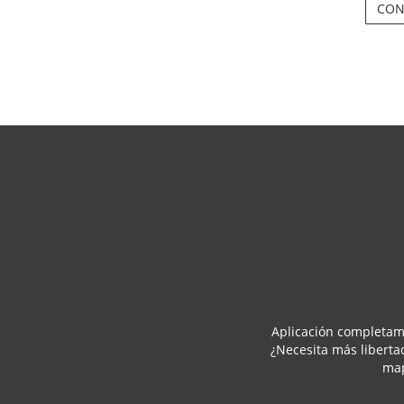
CON
Aplicación completame
¿Necesita más liberta
map