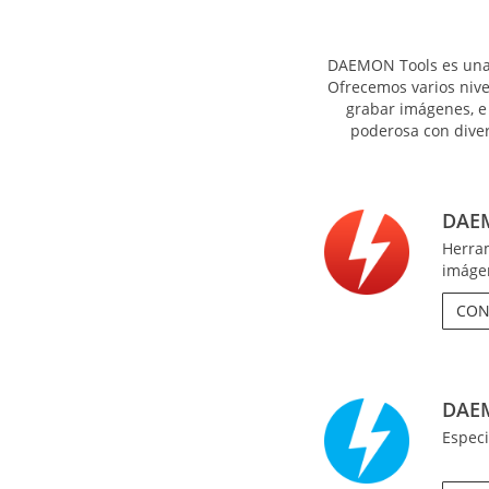
DAEMON Tools es una 
Ofrecemos varios niv
grabar imágenes, e 
poderosa con dive
DAEM
Herram
imáge
CON
DAEM
Especi