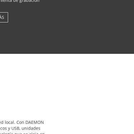
mienta de grabación
ÁS
 red local. Con DAEMON
sicos y USB, unidades