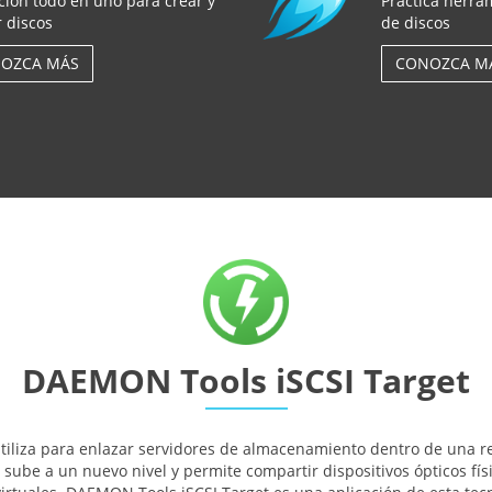
ción todo en uno para crear y
Práctica herra
 discos
de discos
OZCA MÁS
CONOZCA M
DAEMON Tools iSCSI Target
 utiliza para enlazar servidores de almacenamiento dentro de una
 sube a un nuevo nivel y permite compartir dispositivos ópticos fí