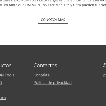
irtuales. DAEMON Tools iSCSI Target es una aplicación de esta tec
dor, en tanto que DAEMON Tools for Mac, Lite y Ultra pueden funcio
CONOZCA MÁS
uctos
Contactos
©
N Tools
Kontakte
2
D
Política de privacidad
urn