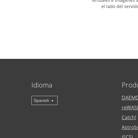
virtuales e imágenes v
el lado del servi
Idioma
Prod
DAEMO
Spanish
reWAS
Catch!
Astrob
iSCSI