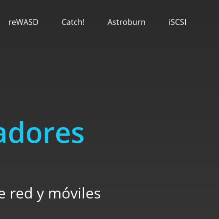
reWASD
Catch!
Astroburn
iSCSI
ladores
e red y móviles