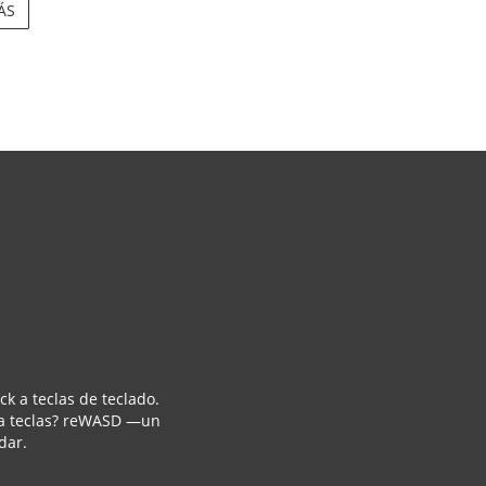
ÁS
 a teclas de teclado.
e a teclas? reWASD —un
dar.